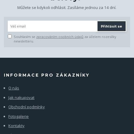
Můžete se kdykoli odhlásit. Zasíláme jednou za 14 dní.
Přihlásit se
Souhlasím se
zpracováním osobních údajů
za účelem rozesílky
newsletteru.
INFORMACE PRO ZÁKAZNÍKY
O nás
Jak nakupovat
Obchodní podmínky
Fotogalerie
Kontakty