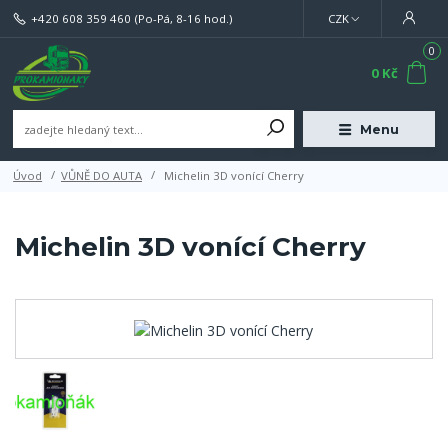
+420 608 359 460
(Po-Pá, 8-16 hod.)
CZK
0
0 Kč
Menu
Úvod
VŮNĚ DO AUTA
Michelin 3D vonící Cherry
Michelin 3D vonící Cherry