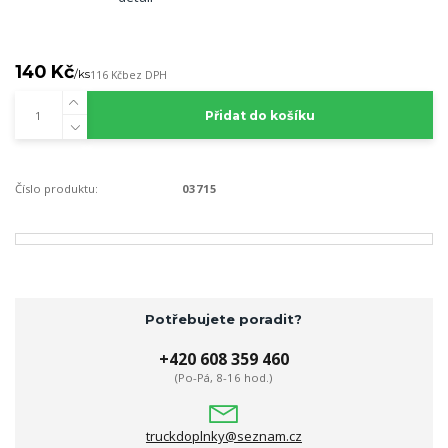
140 Kč
/
ks
116 Kč
bez DPH
Přidat do košíku
Číslo produktu:
03715
Potřebujete poradit?
+420 608 359 460
(Po-Pá, 8-16 hod.)
truckdoplnky@seznam.cz