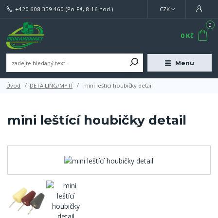
+420 608 359 460
(Po-Pá, 8-16 hod.)
CZK
0
0 Kč
Menu
Úvod
DETAILING/MYTÍ
mini leštící houbičky detail
mini leštící houbičky detail