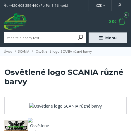
+420 608 359 460
(Po-Pá, 8-16 hod.)
CZK
0
0 Kč
Menu
Úvod
SCANIA
Osvětlené logo SCANIA různé barvy
Osvětlené logo SCANIA různé
barvy