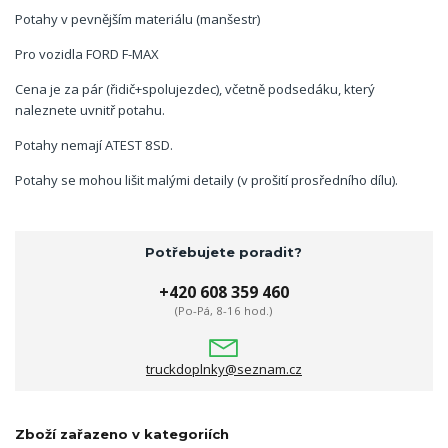
Potahy v pevnějším materiálu (manšestr)
Pro vozidla FORD F-MAX
Cena je za pár (řidič+spolujezdec), včetně podsedáku, který
naleznete uvnitř potahu.
Potahy nemají ATEST 8SD.
Potahy se mohou lišit malými detaily (v prošití prosředního dílu).
Potřebujete poradit?
+420 608 359 460
(Po-Pá, 8-16 hod.)
truckdoplnky@seznam.cz
Zboží zařazeno v kategoriích