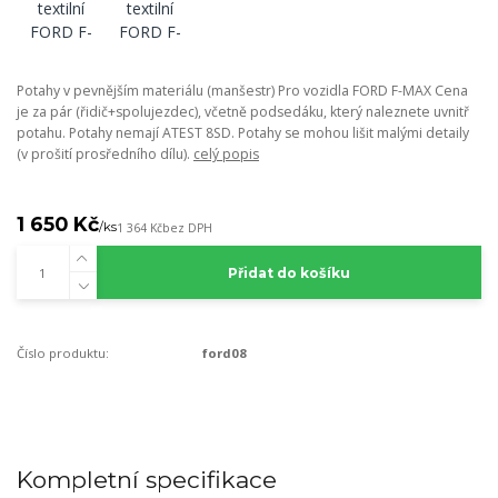
Potahy v pevnějším materiálu (manšestr) Pro vozidla FORD F-MAX Cena
je za pár (řidič+spolujezdec), včetně podsedáku, který naleznete uvnitř
potahu. Potahy nemají ATEST 8SD. Potahy se mohou lišit malými detaily
(v prošití prosředního dílu).
celý popis
1 650 Kč
/
ks
1 364 Kč
bez DPH
Přidat do košíku
Číslo produktu:
ford08
Kompletní specifikace