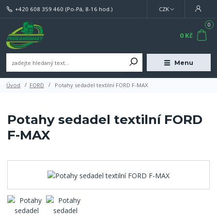
+420 608 359 460
(Po-Pá, 8-16 hod.)
CZK
0
0 Kč
Menu
Úvod
FORD
Potahy sedadel textilní FORD F-MAX
Potahy sedadel textilní FORD
F-MAX