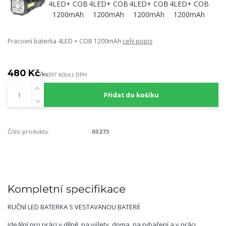
Pracovní baterka 4LED + COB 1200mAh
celý popis
480 Kč
/
ks
397 Kč
bez DPH
Přidat do košíku
Číslo produktu:
03273
Kompletní specifikace
RUČNÍ LED BATERKA S VESTAVANOU BATERIÍ
Ideální pro práci v dílně, na výlety, doma, na rybaření a v práci.