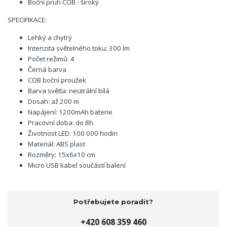
Boční pruh COB - široký
SPECIFIKACE:
Lehký a chytrý
Intenzita světelného toku: 300 lm
Počet režimů: 4
Černá barva
COB boční proužek
Barva světla: neutrální bílá
Dosah: až 200 m
Napájení: 1200mAh baterie
Pracovní doba: do 8h
Životnost LED: 100 000 hodin
Materiál: ABS plast
Rozměry: 15x6x10 cm
Micro USB kabel součástí balení
Potřebujete poradit?
+420 608 359 460