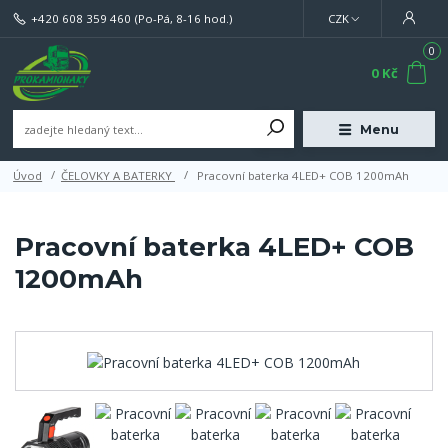
+420 608 359 460
(Po-Pá, 8-16 hod.)
CZK
0
0 Kč
Menu
Úvod
ČELOVKY A BATERKY
Pracovní baterka 4LED+ COB 1200mAh
Pracovní baterka 4LED+ COB
1200mAh