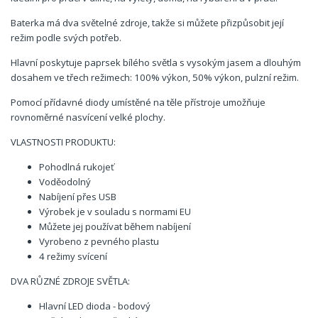
Baterka má dva světelné zdroje, takže si můžete přizpůsobit její
režim podle svých potřeb.
Hlavní poskytuje paprsek bílého světla s vysokým jasem a dlouhým
dosahem ve třech režimech: 100% výkon, 50% výkon, pulzní režim.
Pomocí přídavné diody umístěné na těle přístroje umožňuje
rovnoměrné nasvícení velké plochy.
VLASTNOSTI PRODUKTU:
Pohodlná rukojeť
Voděodolný
Nabíjení přes USB
Výrobek je v souladu s normami EU
Můžete jej používat během nabíjení
Vyrobeno z pevného plastu
4 režimy svícení
DVA RŮZNÉ ZDROJE SVĚTLA:
Hlavní LED dioda - bodový