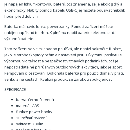
Je napájen lithium-iontovou baterií, což znamená, že je ekologický a
ekonomický. Nabitý pomocí kabelu USB-C jej můžete používat několik
hodin před dobitím.
Baterka má navíc funkci powerbanky. Pomocí zařízení můžete
nabíjet například telefon. K plnému nabití baterie telefonu stačí
výkonná baterie.
Toto zařízení se velmi snadno používá, ale nabízí pokročilé funkce,
jako je stroboskopický režim a nastavení jasu. Díky tomu poskytuje
výbornou viditelnost a bezpečnost v tmavých podmínkách, což je
nepostradatelné při různých outdoorových aktivitách, jako je sport,
kempování či cestování. Dokonalá baterka pro použití doma, v práci,
venku a na cestách. Kvalitní produkt se zárukou spokojenosti.
SPECIFIKACE
barva: černo-červená
materiál: ABS
funkce power banky
10 režimů svícení
svítivost: 300lm
nabíjení přes USB-C