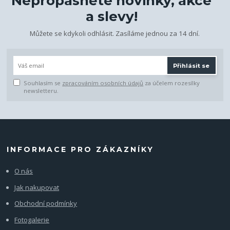
Nepropásněte novinky, akce
a slevy!
Můžete se kdykoli odhlásit. Zasíláme jednou za 14 dní.
Přihlásit se
Souhlasím se
zpracováním osobních údajů
za účelem rozesílky
newsletteru.
INFORMACE PRO ZÁKAZNÍKY
O nás
Jak nakupovat
Obchodní podmínky
Fotogalerie