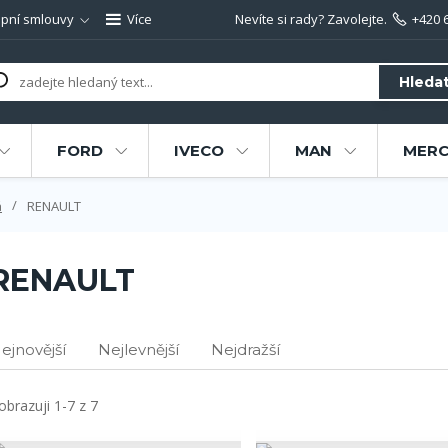
pní smlouvy
Více
Nevíte si rady? Zavolejte.
+420 
Hleda
FORD
IVECO
MAN
MERC
á
RENAULT
RENAULT
ejnovější
Nejlevnější
Nejdražší
obrazuji 1-7 z 7