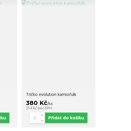
Tričko evolution kamioňák
380 Kč
/
ks
314 Kč
bez DPH
íku
Přidat do košíku