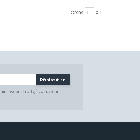
strana
z 1
Přihlásit se
ním osobních údajů
za účelem