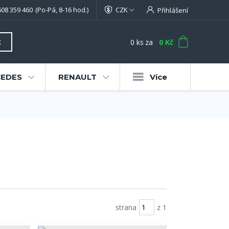
608 359 460
(Po-Pá, 8-16 hod.)
CZK
Přihlášení
0
ks
za
0 Kč
t
EDES
RENAULT
Více
strana
z 1