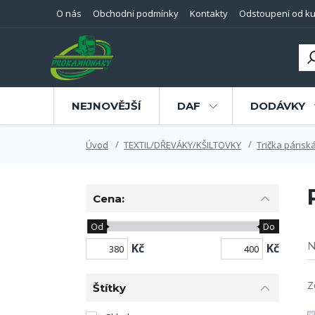
O nás
Obchodní podmínky
Kontakty
Odstoupení od ku
NEJNOVĚJŠÍ
DAF
DODÁVKY
Úvod
TEXTIL/DŘEVÁKY/KŠILTOVKY
Trička pánsk
Cena:
Od
Do
N
Kč
Kč
Z
Štítky