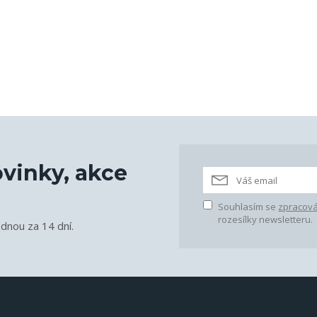
vinky, akce
Souhlasím se
zpracová
rozesílky newsletteru.
ednou za 14 dní.