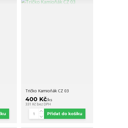
Tričko Kamioňák CZ 03
400 Kč
/
ks
331 Kč
bez DPH
íku
Přidat do košíku