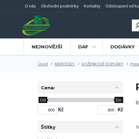
O nás
Obchodní podmínky
Kontakty
Odstoupení od ku
NEJNOVĚJŠÍ
DAF
DODÁVKY
Úvod
MERCEDES
KOŽENKOVÉ DOPLŇKY
Pota
Cena:
Od
Do
R
Kč
Kč
Štítky
N