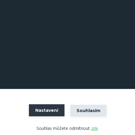
Nastavení
Souhlasím
Vytvořeno na
Eshop-rychle.cz
Souhlas můžete odmítnout
zde
.