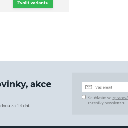
Zvolit variantu
vinky, akce
Souhlasím se
zpracová
rozesílky newsletteru.
ednou za 14 dní.