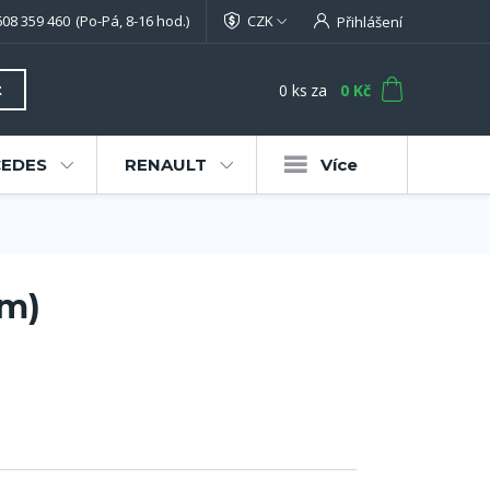
608 359 460
(Po-Pá, 8-16 hod.)
CZK
Přihlášení
0
ks
za
0 Kč
t
EDES
RENAULT
Více
cm)