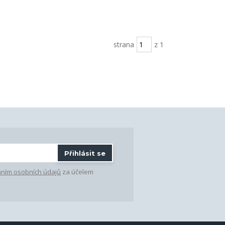
strana
z 1
Přihlásit se
ním osobních údajů
za účelem