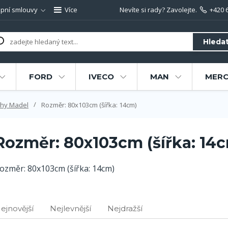
pní smlouvy
Více
Nevíte si rady? Zavolejte.
+420 
Hleda
FORD
IVECO
MAN
MERC
hy Madel
Rozměr: 80x103cm (šířka: 14cm)
Rozměr: 80x103cm (šířka: 14
ozměr: 80x103cm (šířka: 14cm)
ejnovější
Nejlevnější
Nejdražší