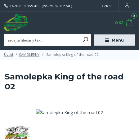
+420 608 359 460
(Po-Pá, 8-16 hod.)
CZK
0
0 Kč
Menu
Úvod
SAMOLEPKY
Samolepka King of the road 02
Samolepka King of the road
02