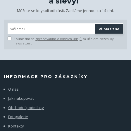
a slevy!
Můžete se kdykoli odhlásit. Zasíláme jednou za 14 dní.
Přihlásit se
Souhlasím se
zpracováním osobních údajů
za účelem rozesílky
newsletteru.
INFORMACE PRO ZÁKAZNÍKY
O nás
Jak nakupovat
Obchodní podmínky
Fotogalerie
Kontakty