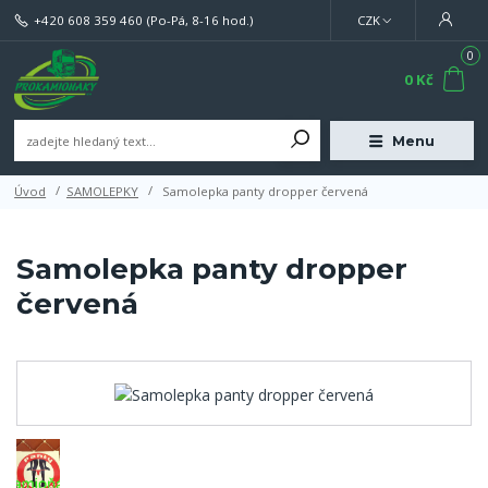
+420 608 359 460
(Po-Pá, 8-16 hod.)
CZK
0
0 Kč
Menu
Úvod
SAMOLEPKY
Samolepka panty dropper červená
Samolepka panty dropper
červená