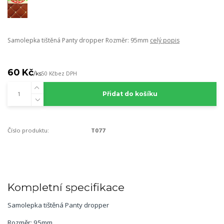
Samolepka tištěná Panty dropper Rozměr: 95mm
celý popis
60 Kč
/
ks
50 Kč
bez DPH
Přidat do košíku
Číslo produktu:
T077
Kompletní specifikace
Samolepka tištěná Panty dropper
Rozměr: 95mm