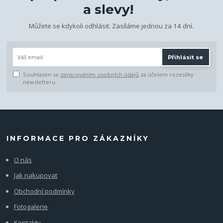
a slevy!
Můžete se kdykoli odhlásit. Zasíláme jednou za 14 dní.
Přihlásit se
Souhlasím se
zpracováním osobních údajů
za účelem rozesílky
newsletteru.
INFORMACE PRO ZÁKAZNÍKY
O nás
Jak nakupovat
Obchodní podmínky
Fotogalerie
Kontakty