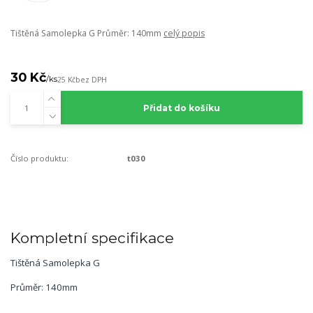
Tištěná Samolepka G Průměr: 140mm
celý popis
30 Kč
/
ks
25 Kč
bez DPH
Přidat do košíku
Číslo produktu:
t030
Kompletní specifikace
Tištěná Samolepka G
Průměr: 140mm