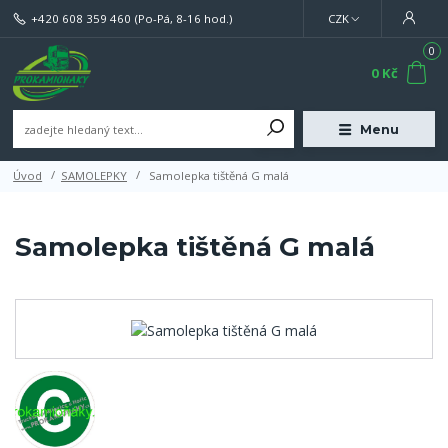
+420 608 359 460
(Po-Pá, 8-16 hod.)
CZK
0
0 Kč
Menu
Úvod
SAMOLEPKY
Samolepka tištěná G malá
Samolepka tištěná G malá