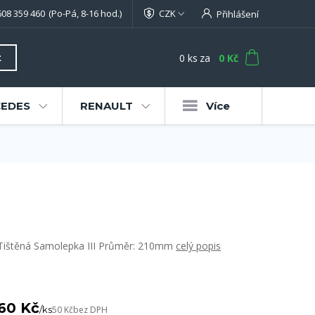
608 359 460
(Po-Pá, 8-16 hod.)
CZK
Přihlášení
0
ks
za
0 Kč
t
EDES
RENAULT
Více
Tištěná Samolepka III Průměr: 210mm
celý popis
60 Kč
/
ks
50 Kč
bez DPH