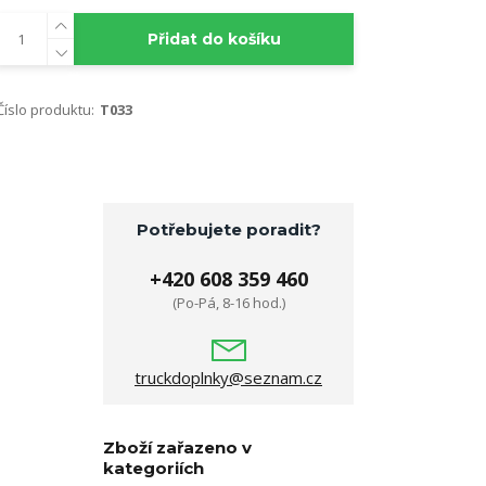
Přidat do košíku
Číslo produktu:
T033
Potřebujete poradit?
+420 608 359 460
(Po-Pá, 8-16 hod.)
truckdoplnky@seznam.cz
Zboží zařazeno v
kategoriích