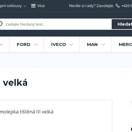
pní smlouvy
Více
Nevíte si rady? Zavolejte.
+420 
Hleda
FORD
IVECO
MAN
MERC
I velká