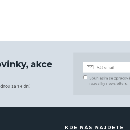
vinky, akce
Souhlasím se
zpracová
rozesílky newsletteru.
ednou za 14 dní.
KDE NÁS NAJDETE