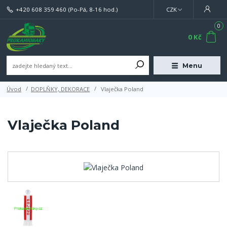
+420 608 359 460
(Po-Pá, 8-16 hod.)
CZK
0
0 Kč
Menu
Úvod
DOPLŇKY, DEKORACE
Vlaječka Poland
Vlaječka Poland