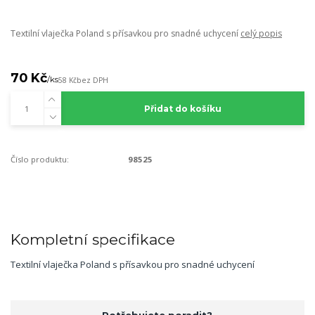
Textilní vlaječka Poland s přísavkou pro snadné uchycení
celý popis
70 Kč
/
ks
58 Kč
bez DPH
Přidat do košíku
Číslo produktu:
98525
Kompletní specifikace
Textilní vlaječka Poland s přísavkou pro snadné uchycení
Potřebujete poradit?