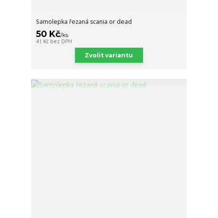
Samolepka řezaná scania or dead
50 Kč
/
ks
41 Kč
bez DPH
Zvolit variantu