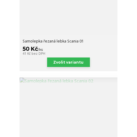
Samolepka řezaná lebka Scania 01
50 Kč
/
ks
41 Kč
bez DPH
Zvolit variantu