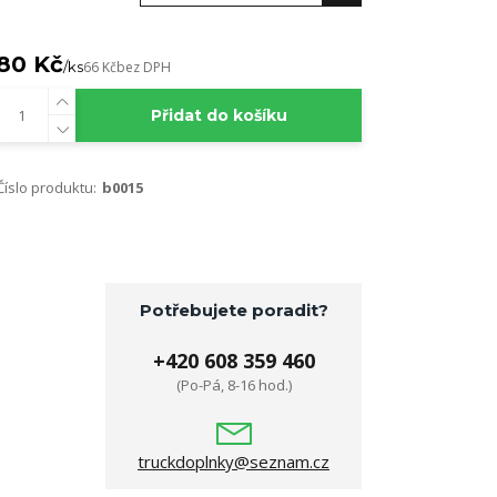
80 Kč
/
ks
66 Kč
bez DPH
Přidat do košíku
Číslo produktu:
b0015
Potřebujete poradit?
+420 608 359 460
(Po-Pá, 8-16 hod.)
truckdoplnky@seznam.cz