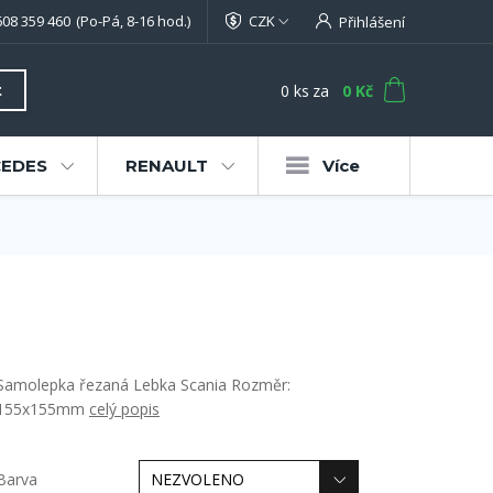
608 359 460
(Po-Pá, 8-16 hod.)
CZK
Přihlášení
0
ks
za
0 Kč
t
EDES
RENAULT
Více
Samolepka řezaná Lebka Scania Rozměr:
155x155mm
celý popis
Barva