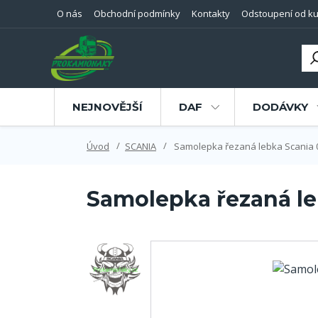
O nás
Obchodní podmínky
Kontakty
Odstoupení od ku
NEJNOVĚJŠÍ
DAF
DODÁVKY
Úvod
SCANIA
Samolepka řezaná lebka Scania 
Samolepka řezaná le