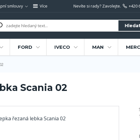
pní smlouvy
Více
Nevíte si rady? Zavolejte.
+420 
Hleda
FORD
IVECO
MAN
MERC
02
bka Scania 02