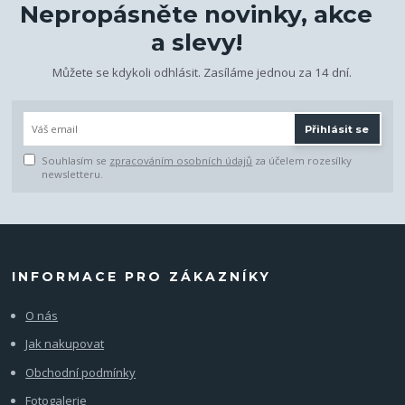
Nepropásněte novinky, akce
a slevy!
Můžete se kdykoli odhlásit. Zasíláme jednou za 14 dní.
Přihlásit se
Souhlasím se
zpracováním osobních údajů
za účelem rozesílky
newsletteru.
INFORMACE PRO ZÁKAZNÍKY
O nás
Jak nakupovat
Obchodní podmínky
Fotogalerie