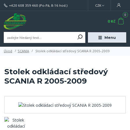
+420 608 359 460
(Po-Pá, 8-16 hod.)
CZK
0
0 Kč
Menu
Úvod
SCANIA
Stolek odkládací středový SCANIA R 2005-2009
Stolek odkládací středový
SCANIA R 2005-2009