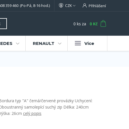
608 359 460
(Po-Pá, 8-16 hod.)
CZK
Přihlášení
0
ks
za
0 Kč
t
EDES
RENAULT
Více
Bordura typ "A" černá/červené provázky Uchycení:
Oboustranný samolepící suchý zip Délka: 240cm
Výška: 26cm
celý popis