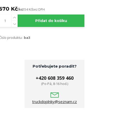
670 Kč
/
ks
554 Kč
bez DPH
Přidat do košíku
Číslo produktu:
ba3
Potřebujete poradit?
+420 608 359 460
(Po-Pá, 8-16 hod.)
truckdoplnky@seznam.cz