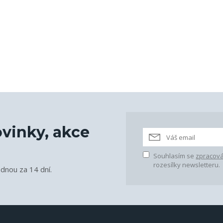
vinky, akce
Souhlasím se
zpracová
rozesílky newsletteru.
ednou za 14 dní.