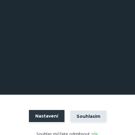
Vytvořeno na
Eshop-rychle.cz
Nastavení
Souhlasím
Souhlas můžete odmítnout
zde
.