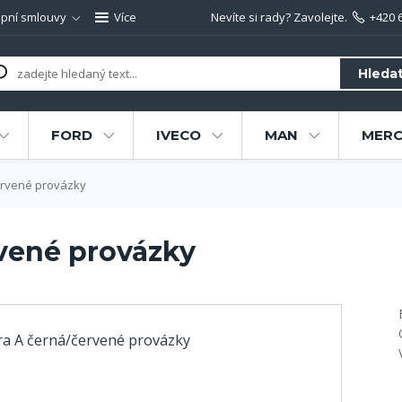
pní smlouvy
Více
Nevíte si rady? Zavolejte.
+420 
Hleda
FORD
IVECO
MAN
MERC
ervené provázky
vené provázky