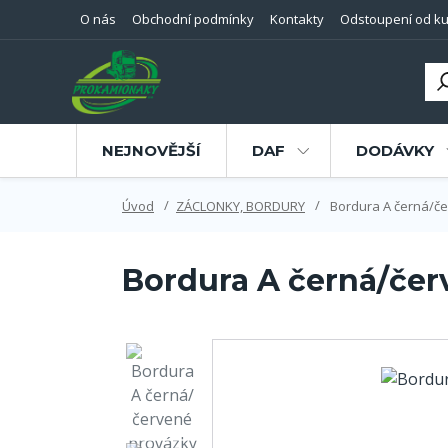
O nás
Obchodní podmínky
Kontakty
Odstoupení od ku
NEJNOVĚJŠÍ
DAF
DODÁVKY
Úvod
ZÁCLONKY, BORDURY
Bordura A černá/č
Bordura A černá/čer