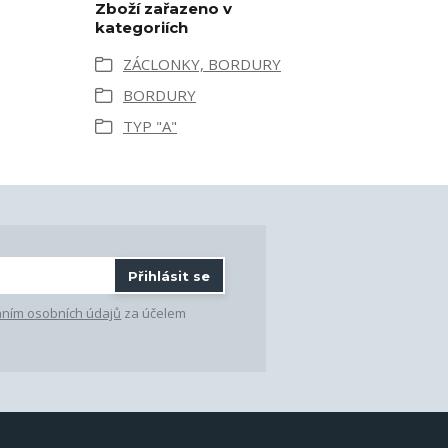
Zboží zařazeno v
kategoriích
ZÁCLONKY, BORDURY
BORDURY
TYP "A"
Přihlásit se
ním osobních údajů
za účelem