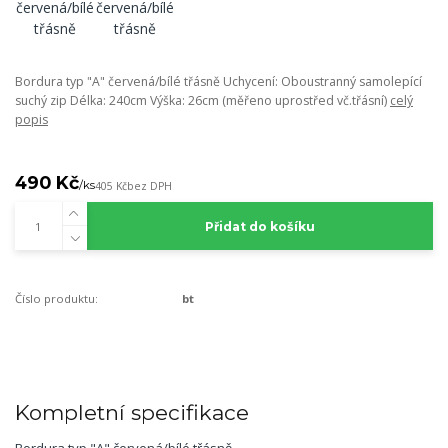
Bordura typ "A" červená/bílé třásně Uchycení: Oboustranný samolepící
suchý zip Délka: 240cm Výška: 26cm (měřeno uprostřed vč.třásní)
celý
popis
490 Kč
/
ks
405 Kč
bez DPH
Přidat do košíku
Číslo produktu:
bt
Kompletní specifikace