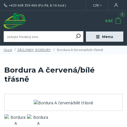
+420 608 359 460
(Po-Pá, 8-16 hod.)
CZK
0
0 Kč
Menu
Úvod
ZÁCLONKY, BORDURY
Bordura A červená/bílé třásně
Bordura A červená/bílé
třásně