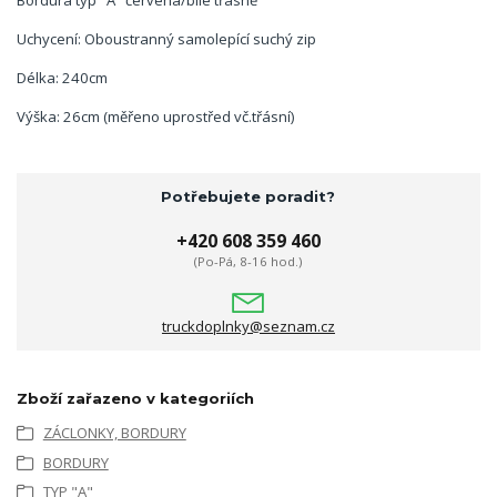
Bordura typ "A" červená/bílé třásně
Uchycení: Oboustranný samolepící suchý zip
Délka: 240cm
Výška: 26cm (měřeno uprostřed vč.třásní)
Potřebujete poradit?
+420 608 359 460
(Po-Pá, 8-16 hod.)
truckdoplnky@seznam.cz
Zboží zařazeno v kategoriích
ZÁCLONKY, BORDURY
BORDURY
TYP "A"