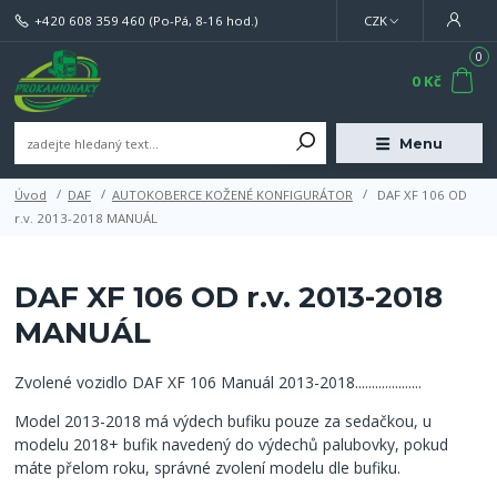
+420 608 359 460
(Po-Pá, 8-16 hod.)
CZK
0
0 Kč
Menu
Úvod
DAF
AUTOKOBERCE KOŽENÉ KONFIGURÁTOR
DAF XF 106 OD
r.v. 2013-2018 MANUÁL
DAF XF 106 OD r.v. 2013-2018
MANUÁL
Zvolené vozidlo DAF XF 106 Manuál 2013-2018....................
Model 2013-2018 má výdech bufiku pouze za sedačkou, u
modelu 2018+ bufik navedený do výdechů palubovky, pokud
máte přelom roku, správné zvolení modelu dle bufiku.