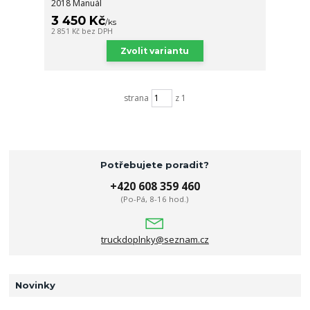
2018 Manuál
3 450 Kč
/
ks
2 851 Kč
bez DPH
Zvolit variantu
strana
z 1
Potřebujete poradit?
+420 608 359 460
(Po-Pá, 8-16 hod.)
truckdoplnky@seznam.cz
Novinky