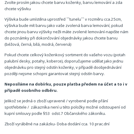
Zvolte prosím jakou chcete barvu koženky, barvu lemování a zda
chcete výšivku
Výšivka bude umístěna uprostřed ˇˇtuneluˇˇ v rozměru cca.25cm,
výšivka bude mít barvu jako vaše zvolená barva lemování, pokud
chcete jinou barvu výšivky nežli máte zvolené lemování-napište nám
do poznámky při dokončování objednávky jakou chcete barvu
(béžová, černá, bílá, modrá, červená)
Pokud chcete celkový koženkový sortiment do vašeho vozu (potah
palubní desky, potahy, koberce), doporučujeme udělat jako jednu
objednávku pro stejný odstín koženky, v případě doobjednávání
později nejsme schopni garantovat stejný odstín barvy.
Neposíláme na dobírku, pouze platba předem na účet a to i v
případě osobního odběru.
Jelikož se jedná o zboží upravené / vyrobené podle přání
spotřebitele / zákazníka není u této položky možné odstoupení od
kupní smlouvy podle §53 odst.7 Občanského zákoníku.
Zboží vyráběné na zakázku- Doba dodání cca. 10 prac.dní