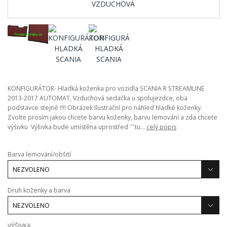
KONFIGURÁTOR- Hladká koženka pro vozidla SCANIA R STREAMLINE
2013-2017 AUTOMAT, Vzduchová sedačka u spolujezdce, oba
podstavce stejné !!!! Obrázek Ilustrační pro náhled hladké koženky.
Zvolte prosím jakou chcete barvu koženky, barvu lemování a zda chcete
výšivku Výšivka bude umístěna uprostřed ˇˇtu...
celý popis
Barva lemování/obšití
Druh koženky a barva
VÝŠIVKA