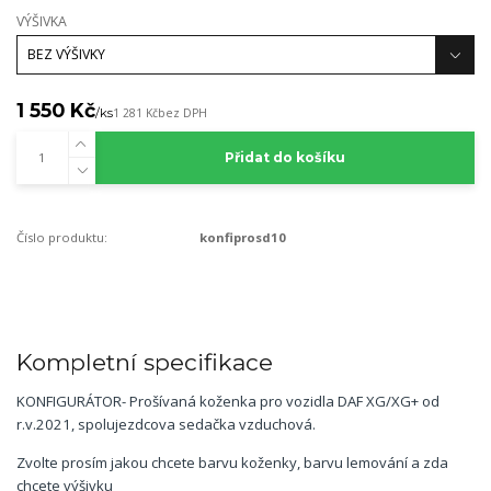
VÝŠIVKA
1 550 Kč
/
ks
1 281 Kč
bez DPH
Přidat do košíku
Číslo produktu:
konfiprosd10
Kompletní specifikace
KONFIGURÁTOR- Prošívaná koženka pro vozidla DAF XG/XG+ od
r.v.2021, spolujezdcova sedačka vzduchová.
Zvolte prosím jakou chcete barvu koženky, barvu lemování a zda
chcete výšivku