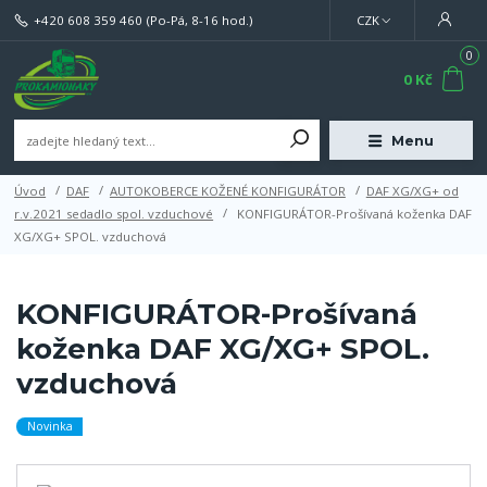
+420 608 359 460
(Po-Pá, 8-16 hod.)
CZK
0
0 Kč
Menu
Úvod
DAF
AUTOKOBERCE KOŽENÉ KONFIGURÁTOR
DAF XG/XG+ od
r.v.2021 sedadlo spol. vzduchové
KONFIGURÁTOR-Prošívaná koženka DAF
XG/XG+ SPOL. vzduchová
KONFIGURÁTOR-Prošívaná
koženka DAF XG/XG+ SPOL.
vzduchová
Novinka