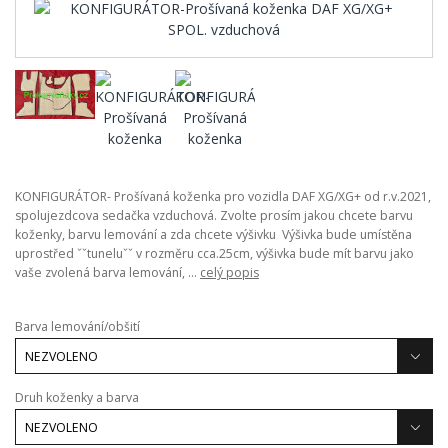
KONFIGURÁTOR- Prošívaná koženka pro vozidla DAF XG/XG+ od r.v.2021,
spolujezdcova sedačka vzduchová. Zvolte prosím jakou chcete barvu
koženky, barvu lemování a zda chcete výšivku Výšivka bude umístěna
uprostřed ˇˇtuneluˇˇ v rozměru cca.25cm, výšivka bude mít barvu jako
vaše zvolená barva lemování, ...
celý popis
Barva lemování/obšití
Druh koženky a barva