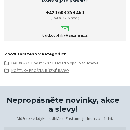
Potřebujete poradit?
+420 608 359 460
(Po-Pá, 8-16 hod.)
truckdoplnky@seznam.cz
Zboží zařazeno v kategoriích
DAF XG/XG+ od r.v.2021 sedadlo spol. vzduchové
KOŽENKA PROŠITÁ-RŮZNÉ BARVY
Nepropásněte novinky, akce
a slevy!
Můžete se kdykoli odhlásit. Zasíláme jednou za 14 dní.