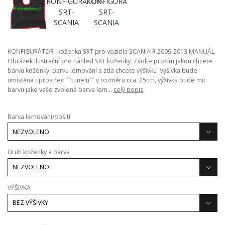
KONFIGURÁTOR- koženka SRT pro vozidla SCANIA R 2009-2013 MANUÁL
Obrázek Ilustrační pro náhled SRT koženky. Zvolte prosím jakou chcete
barvu koženky, barvu lemování a zda chcete výšivku Výšivka bude
umístěna uprostřed ˇˇtuneluˇˇ v rozměru cca. 25cm, výšivka bude mít
barvu jako vaše zvolená barva lem...
celý popis
Barva lemování/obšití
Druh koženky a barva
VÝŠIVKA