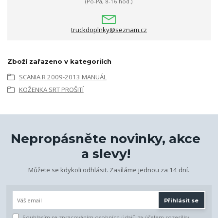
(Po-Pá, 8-16 hod.)
truckdoplnky@seznam.cz
Zboží zařazeno v kategoriích
SCANIA R 2009-2013 MANUÁL
KOŽENKA SRT PROŠITÍ
Nepropásněte novinky, akce
a slevy!
Můžete se kdykoli odhlásit. Zasíláme jednou za 14 dní.
Přihlásit se
Souhlasím se
zpracováním osobních údajů
za účelem rozesílky