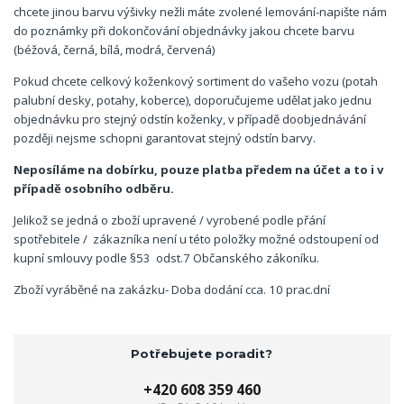
chcete jinou barvu výšivky nežli máte zvolené lemování-napište nám
do poznámky při dokončování objednávky jakou chcete barvu
(béžová, černá, bílá, modrá, červená)
Pokud chcete celkový koženkový sortiment do vašeho vozu (potah
palubní desky, potahy, koberce), doporučujeme udělat jako jednu
objednávku pro stejný odstín koženky, v případě doobjednávání
později nejsme schopni garantovat stejný odstín barvy.
Neposíláme na dobírku, pouze platba předem na účet a to i v
případě osobního odběru.
Jelikož se jedná o zboží upravené / vyrobené podle přání
spotřebitele / zákazníka není u této položky možné odstoupení od
kupní smlouvy podle §53 odst.7 Občanského zákoníku.
Zboží vyráběné na zakázku- Doba dodání cca. 10 prac.dní
Potřebujete poradit?
+420 608 359 460