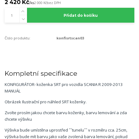
2 420 Kč
/
ks
2 000 Kč
bez DPH
Přidat do košíku
Číslo produktu:
konfisrtscan03
Kompletní specifikace
KONFIGURÁTOR- koženka SRT pro vozidla SCANIA R 2009-2013
MANUÁL
Obrázek Ilustrační pro náhled SRT koženky.
Zvolte prosím jakou chcete barvu koženky, barvu lemování a zda
chcete výšivku
Výšivka bude umístěna uprostřed ˇˇtuneluˇˇ v rozměru cca. 25cm,
výšivka bude mít barvu jako vaše zvolená barva lemování, pokud