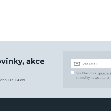
vinky, akce
Souhlasím se
zpracová
rozesílky newsletteru.
ednou za 14 dní.