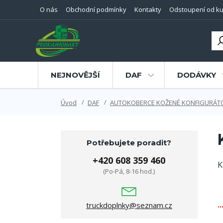
O nás
Obchodní podmínky
Kontakty
Odstoupení od ku
NEJNOVĚJŠÍ
DAF
DODÁVKY
Úvod
DAF
AUTOKOBERCE KOŽENÉ KONFIGURÁT
Potřebujete poradit?
+420 608 359 460
K
(Po-Pá, 8-16 hod.)
.
truckdoplnky@seznam.cz