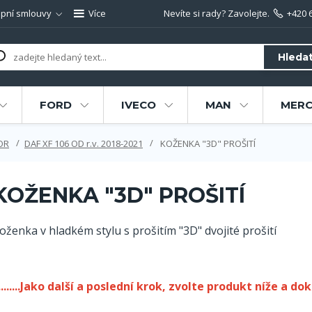
pní smlouvy
Více
Nevíte si rady? Zavolejte.
+420 
Hleda
FORD
IVECO
MAN
MERC
OR
DAF XF 106 OD r.v. 2018-2021
KOŽENKA "3D" PROŠITÍ
KOŽENKA "3D" PROŠITÍ
oženka v hladkém stylu s prošitím "3D" dvojité prošití
.........Jako další a poslední krok, zvolte produkt níže a dok