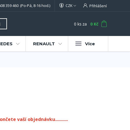
608 359 460
(Po-Pá, 8-16 hod.)
CZK
Přihlášení
0
ks
za
0 Kč
t
EDES
RENAULT
Více
ončete vaší objednávku...........