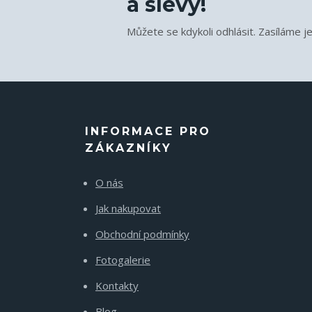
a slevy!
Můžete se kdykoli odhlásit. Zasíláme j
INFORMACE PRO
ZÁKAZNÍKY
O nás
Jak nakupovat
Obchodní podmínky
Fotogalerie
Kontakty
Blog