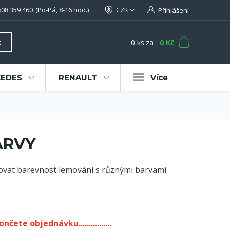
608 359 460
(Po-Pá, 8-16 hod.)
CZK
Přihlášení
0
ks
za
0 Kč
t
EDES
RENAULT
Více
ARVY
ovat barevnost lemování s různými barvami
čete objednávku................