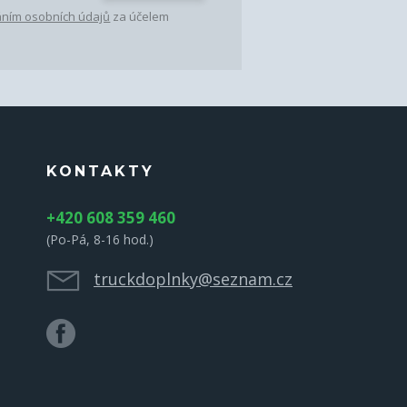
ním osobních údajů
za účelem
KONTAKTY
+420 608 359 460
(Po-Pá, 8-16 hod.)
truckdoplnky@seznam.cz