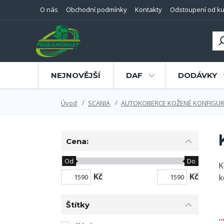
O nás
Obchodní podmínky
Kontakty
Odstoupení od ku
NEJNOVĚJŠÍ
DAF
DODÁVKY
Úvod
SCANIA
AUTOKOBERCE KOŽENÉ KONFIGU
Cena:
Od
Do
K
Kč
Kč
k
Štítky
.