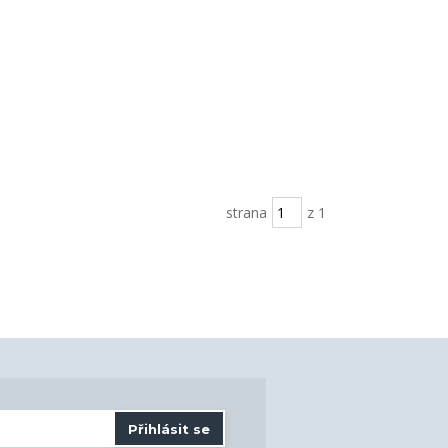
strana
z 1
Přihlásit se