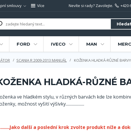
pní smlouvy
Více
Nevíte si rady? Zavolejte.
+420 
Hleda
FORD
IVECO
MAN
MERC
RÁTOR
SCANIA R 2009-2013 MANUÁL
KOŽENKA HLADKÁ-RŮZNÉ BARVY
KOŽENKA HLADKÁ-RŮZNÉ B
oženka ve hladkém stylu, v různých barvách kde lze kombin
oženky, možnost vyšití výšivky.....................
..........Jako další a poslední krok zvolte produkt níže a dokon