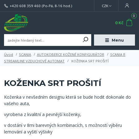
+420 608 359 460
(Po-Pá, 8-16 hod.)
CZK
0
0 Kč
Menu
Úvod
SCANIA
AUTOKOBERCE KOŽENÉ KONFIGURÁTOR
SCANIA R
STREAMLINE VZDUCHOVÉ AUTOMAT
KOŽENKA SRT PROŠITÍ
KOŽENKA SRT PROŠITÍ
Koženka v nevšedním designu která se bude hodit dokonale do
vašeho auta,
vyrobena z kvalitní a pevnější koženky,
v dostání v 8mi barevných kombinacích, s možností výběru
lemování a vyšití výšivky