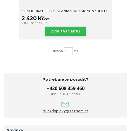
KONFIGURÁTOR-SRT SCANIA STREAMLINE VZDUCH
2 420 Kč
/
ks
2 000 Kč
bez DPH
Zvolit variantu
strana
z 1
Potřebujete poradit?
+420 608 359 460
(Po-Pá, 8-16 hod.)
truckdoplnky@seznam.cz
Novinky