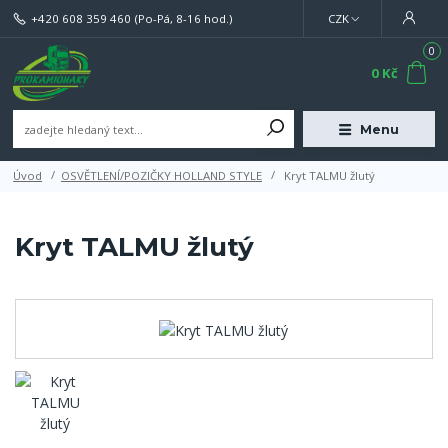
+420 608 359 460
(Po-Pá, 8-16 hod.)
CZK
0
0 Kč
Menu
Úvod
OSVĚTLENÍ/POZIČKY HOLLAND STYLE
Kryt TALMU žlutý
Kryt TALMU žlutý