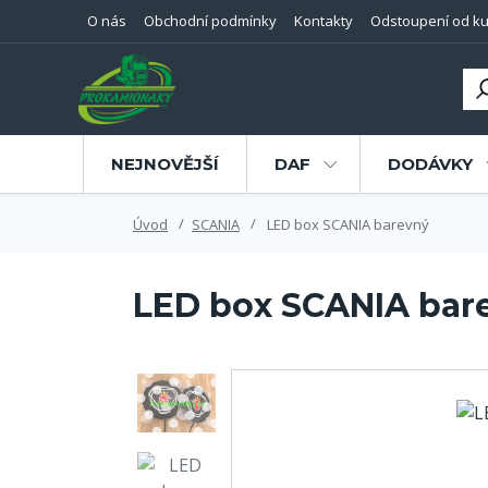
O nás
Obchodní podmínky
Kontakty
Odstoupení od ku
NEJNOVĚJŠÍ
DAF
DODÁVKY
Úvod
SCANIA
LED box SCANIA barevný
LED box SCANIA bar