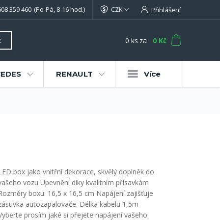
608 359 460
(Po-Pá, 8-16 hod.)
CZK
Přihlášení
0
ks
za
0 Kč
t
EDES
RENAULT
Více
LED box jako vnitřní dekorace, skvělý doplněk do
vašeho vozu Upevnění díky kvalitním přísavkám
Rozměry boxu: 16,5 x 16,5 cm Napájení zajišťuje
zásuvka autozapalovače. Délka kabelu 1,5m
Vyberte prosím jaké si přejete napájení vašeho