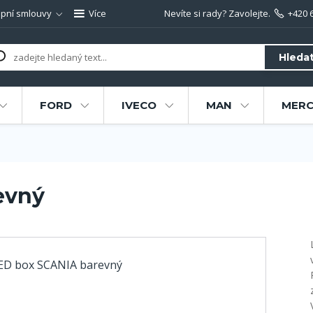
pní smlouvy
Více
Nevíte si rady? Zavolejte.
+420 
Hleda
FORD
IVECO
MAN
MERC
evný