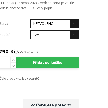
LED boxu (12 nebo 24V) Uvedená cena je za 1ks,
pokud chcete dva LED...
celý popis
Barva
Napětí
790 Kč
/
ks
653 Kč
bez DPH
Přidat do košíku
Číslo produktu:
boxscan00
Potřebujete poradit?