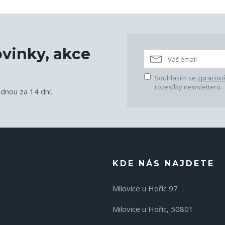
vinky, akce
Souhlasím se
zpracová
rozesílky newsletteru.
ednou za 14 dní.
KDE NÁS NAJDETE
Milovice u Hořic 97
Milovice u Hořic, 50801