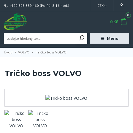
+420 608 359 460
(Po-Pá, 8-16 hod.)
CZK
0
0 Kč
Menu
Úvod
VOLVO
Tričko boss VOLVO
Tričko boss VOLVO