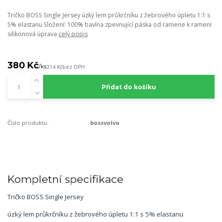
Tričko BOSS Single Jersey úzký lem průkrčníku z žebrového úpletu 1:1 s
5% elastanu Složení: 100% bavlna zpevnující páska od ramene k rameni
silikonová úprava
celý popis
380 Kč
/
ks
314 Kč
bez DPH
Přidat do košíku
Číslo produktu:
bossvolvo
Kompletní specifikace
Tričko BOSS Single Jersey
úzký lem průkrčníku z žebrového úpletu 1:1 s 5% elastanu