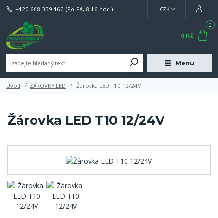
+420 608 359 460
(Po-Pá, 8-16 hod.)
CZK
0
0 Kč
Menu
Úvod
ŽÁROVKY LED
Žárovka LED T10 12/24V
Žárovka LED T10 12/24V