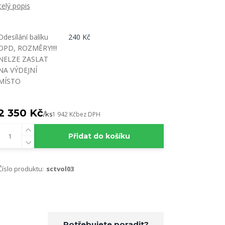
celý popis
Odesílání balíku
240 Kč
DPD, ROZMĚRY!!!!
NELZE ZASLAT
NA VÝDEJNÍ
MÍSTO
2 350 Kč
/
ks
1 942 Kč
bez DPH
Přidat do košíku
Číslo produktu:
sctvol03
Potřebujete poradit?