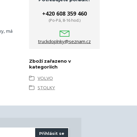
+420 608 359 460
(Po-Pá, 8-16 hod.)
ky, má
truckdoplnky@seznam.cz
Zboží zařazeno v
kategoriích
VOLVO
STOLKY
Přihlásit se