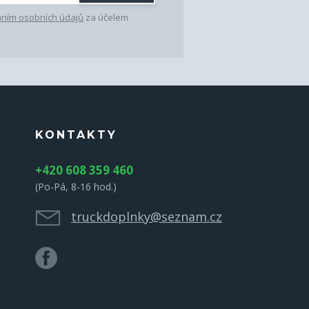
ním osobních údajů
za účelem
KONTAKTY
+420 608 359 460
(Po-Pá, 8-16 hod.)
truckdoplnky@seznam.cz