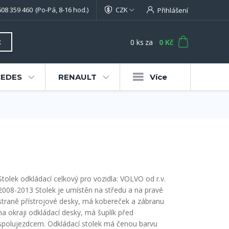
608 359 460
(Po-Pá, 8-16 hod.)
CZK
Přihlášení
0
ks
za
0 Kč
t
EDES
RENAULT
Více
Stolek odkládací celkový pro vozidla: VOLVO od r.v.
2008-2013 Stolek je umístěn na středu a na pravé
straně přístrojové desky, má kobereček a zábranu
na okraji odkládací desky, má šuplík před
spolujezdcem. Odkládací stolek má čenou barvu