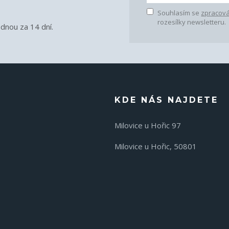
Souhlasím se
zpracová
rozesílky newsletteru.
ednou za 14 dní.
KDE NÁS NAJDETE
Milovice u Hořic 97
Milovice u Hořic, 50801