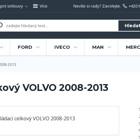
pní smlouvy
Více
Nevíte si rady? Zavolejte.
+420 
Hleda
FORD
IVECO
MAN
MERC
008-2013
lkový VOLVO 2008-2013