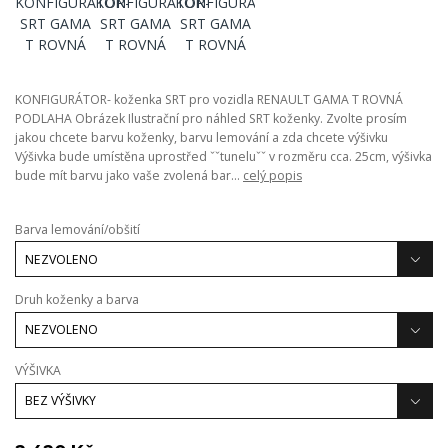
KONFIGURÁTOR- koženka SRT pro vozidla RENAULT GAMA T ROVNÁ
PODLAHA Obrázek Ilustrační pro náhled SRT koženky. Zvolte prosím
jakou chcete barvu koženky, barvu lemování a zda chcete výšivku
Výšivka bude umístěna uprostřed ˇˇtuneluˇˇ v rozměru cca. 25cm, výšivka
bude mít barvu jako vaše zvolená bar...
celý popis
Barva lemování/obšití
Druh koženky a barva
VÝŠIVKA