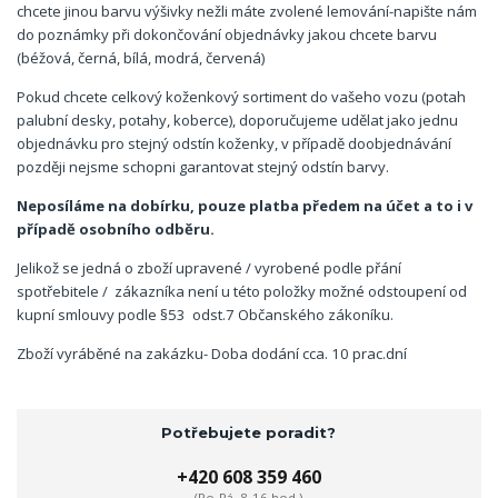
chcete jinou barvu výšivky nežli máte zvolené lemování-napište nám
do poznámky při dokončování objednávky jakou chcete barvu
(béžová, černá, bílá, modrá, červená)
Pokud chcete celkový koženkový sortiment do vašeho vozu (potah
palubní desky, potahy, koberce), doporučujeme udělat jako jednu
objednávku pro stejný odstín koženky, v případě doobjednávání
později nejsme schopni garantovat stejný odstín barvy.
Neposíláme na dobírku, pouze platba předem na účet a to i v
případě osobního odběru.
Jelikož se jedná o zboží upravené / vyrobené podle přání
spotřebitele / zákazníka není u této položky možné odstoupení od
kupní smlouvy podle §53 odst.7 Občanského zákoníku.
Zboží vyráběné na zakázku- Doba dodání cca. 10 prac.dní
Potřebujete poradit?
+420 608 359 460
(Po-Pá, 8-16 hod.)