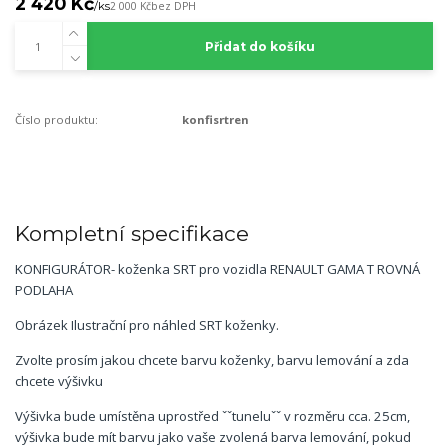
2 420 Kč
/
ks
2 000 Kč
bez DPH
Přidat do košíku
Číslo produktu:
konfisrtren
Kompletní specifikace
KONFIGURÁTOR- koženka SRT pro vozidla RENAULT GAMA T ROVNÁ
PODLAHA
Obrázek Ilustrační pro náhled SRT koženky.
Zvolte prosím jakou chcete barvu koženky, barvu lemování a zda
chcete výšivku
Výšivka bude umístěna uprostřed ˇˇtuneluˇˇ v rozměru cca. 25cm,
výšivka bude mít barvu jako vaše zvolená barva lemování, pokud