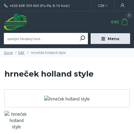
+420 608 359 460
(Po-Pá, 8-16 hod.)
CZK
0
0 Kč
Menu
Úvod
DAF
hrneček holland style
hrneček holland style