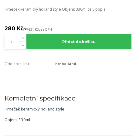
Hrneček keramický holland style Objem: 330ml
celý popis
280 Kč
/
ks
231 Kč
bez DPH
Přidat do košíku
Číslo produktu:
hrnholland
Kompletní specifikace
Hrneček keramický holland style
Objem: 330ml