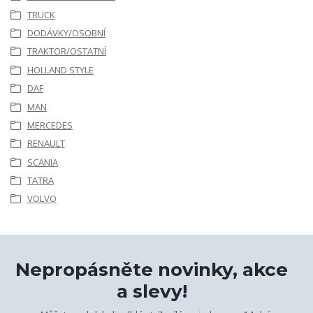
TRUCK
DODÁVKY/OSOBNÍ
TRAKTOR/OSTATNÍ
HOLLAND STYLE
DAF
MAN
MERCEDES
RENAULT
SCANIA
TATRA
VOLVO
Nepropásněte novinky, akce
a slevy!