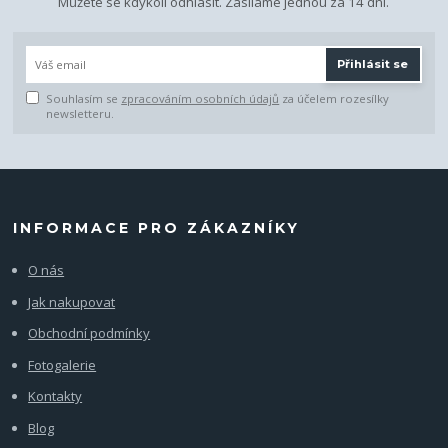
Můžete se kdykoli odhlásit. Zasíláme jednou za 14 dní.
Přihlásit se
Souhlasím se
zpracováním osobních údajů
za účelem rozesílky
newsletteru.
INFORMACE PRO ZÁKAZNÍKY
O nás
Jak nakupovat
Obchodní podmínky
Fotogalerie
Kontakty
Blog